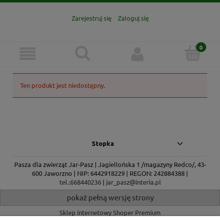
Zarejestruj się
Zaloguj się
Ten produkt jest niedostępny.
Stopka
Pasza dla zwierząt Jar-Pasz | Jagiellońska 1 /magazyny Redco/, 43-
600 Jaworzno | NIP: 6442918229 | REGON: 242884388 |
tel.:668440236
|
jar_pasz@interia.pl
pokaż pełną wersję strony
Sklep internetowy Shoper Premium