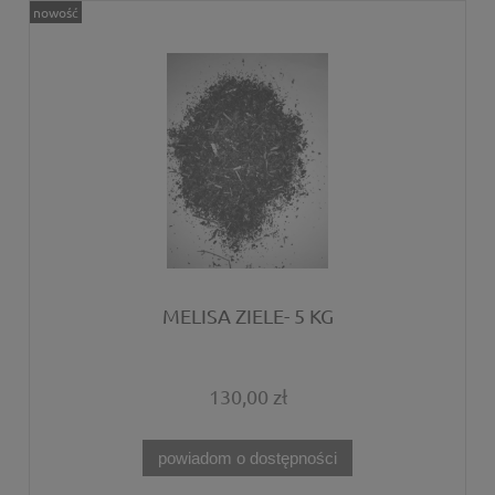
nowość
MELISA ZIELE- 5 KG
130,00 zł
powiadom o dostępności