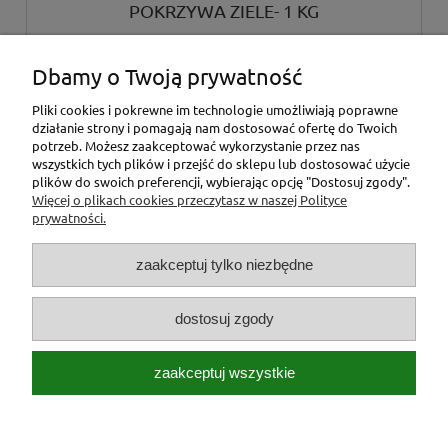
POKRZYWA ZIELE- 1 KG
Dbamy o Twoją prywatność
31,00 zł
Pliki cookies i pokrewne im technologie umożliwiają poprawne
działanie strony i pomagają nam dostosować ofertę do Twoich
do koszyka
potrzeb. Możesz zaakceptować wykorzystanie przez nas
wszystkich tych plików i przejść do sklepu lub dostosować użycie
plików do swoich preferencji, wybierając opcję "Dostosuj zgody".
Więcej o plikach cookies przeczytasz w naszej Polityce
«
1
2
»
prywatności.
zaakceptuj tylko niezbędne
dostosuj zgody
Stopka
zaakceptuj wszystkie
Pasza dla zwierząt Jar-Pasz | Jagiellońska 1 /magazyny Redco/, 43-
600 Jaworzno | NIP: 6442918229 | REGON: 242884388 |
tel.:668440236
|
jar_pasz@interia.pl
pokaż pełną wersję strony