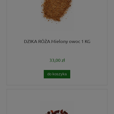
DZIKA RÓŻA Mielony owoc 1 KG
33,00 zł
do koszyka