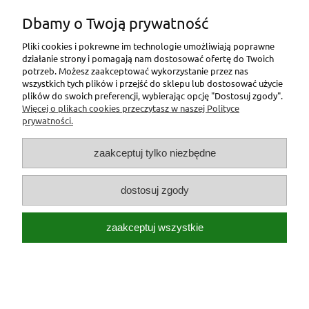
Nasz numer weterynaryjny to PL 246820p
Dbamy o Twoją prywatność
Pliki cookies i pokrewne im technologie umożliwiają poprawne
działanie strony i pomagają nam dostosować ofertę do Twoich
potrzeb. Możesz zaakceptować wykorzystanie przez nas
wszystkich tych plików i przejść do sklepu lub dostosować użycie
plików do swoich preferencji, wybierając opcję "Dostosuj zgody".
Stopka
Więcej o plikach cookies przeczytasz w naszej Polityce
prywatności.
Pasza dla zwierząt Jar-Pasz | Jagiellońska 1 /magazyny Redco/, 43-
600 Jaworzno | NIP: 6442918229 | REGON: 242884388 |
tel.:668440236
|
jar_pasz@interia.pl
zaakceptuj tylko niezbędne
pokaż pełną wersję strony
dostosuj zgody
Sklep internetowy Shoper Premium
zaakceptuj wszystkie