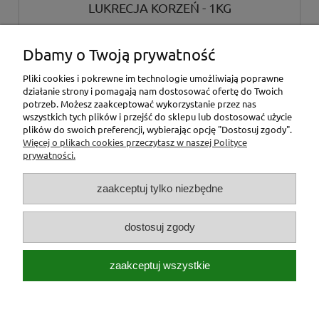
LUKRECJA KORZEŃ - 1KG
Dbamy o Twoją prywatność
36,00 zł
Pliki cookies i pokrewne im technologie umożliwiają poprawne
działanie strony i pomagają nam dostosować ofertę do Twoich
do koszyka
potrzeb. Możesz zaakceptować wykorzystanie przez nas
wszystkich tych plików i przejść do sklepu lub dostosować użycie
plików do swoich preferencji, wybierając opcję "Dostosuj zgody".
Więcej o plikach cookies przeczytasz w naszej Polityce
«
1
2
3
4
5
...
7
»
prywatności.
zaakceptuj tylko niezbędne
dostosuj zgody
Stopka
zaakceptuj wszystkie
Pasza dla zwierząt Jar-Pasz | Jagiellońska 1 /magazyny Redco/, 43-
600 Jaworzno | NIP: 6442918229 | REGON: 242884388 |
tel.:668440236
|
jar_pasz@interia.pl
pokaż pełną wersję strony