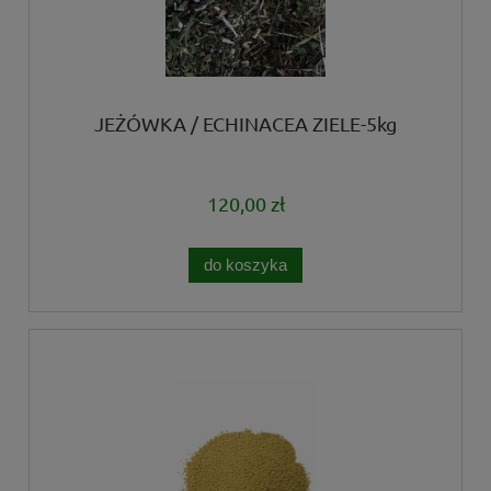
JEŻÓWKA / ECHINACEA ZIELE-5kg
120,00 zł
do koszyka