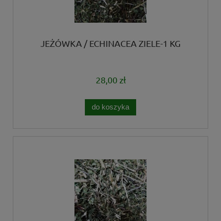
JEŻÓWKA / ECHINACEA ZIELE-1 KG
28,00 zł
do koszyka