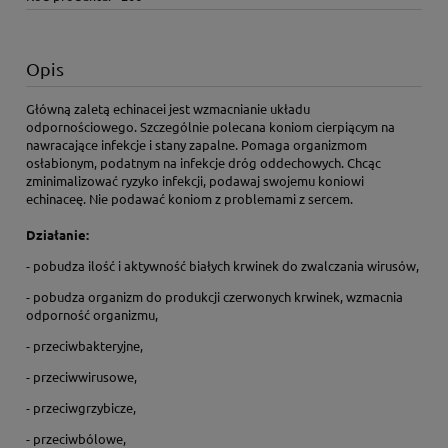
Opis
Główną zaletą echinacei jest wzmacnianie układu
odpornościowego. Szczególnie polecana koniom cierpiącym na
nawracające infekcje i stany zapalne. Pomaga organizmom
osłabionym, podatnym na infekcje dróg oddechowych. Chcąc
zminimalizować ryzyko infekcji, podawaj swojemu koniowi
echinaceę. Nie podawać koniom z problemami z sercem.
Działanie:
- pobudza ilość i aktywność białych krwinek do zwalczania wirusów,
- pobudza organizm do produkcji czerwonych krwinek, wzmacnia
odporność organizmu,
- przeciwbakteryjne,
- przeciwwirusowe,
- przeciwgrzybicze,
- przeciwbólowe,