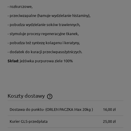
- rozkurczowe,
- przeciwzapalne (hamuje wydzielanie histaminy),
- pobudza wydzielanie soków trawiennych,
- stymuluje procesy regeneracyjne tkanek,
- pobudza też syntezę kolagenu i keratyny,
- dodatek do kuracji przeciwpasożytniczych.
Skład:
jeżówka purpurowa ziele 100%
Koszty dostawy
Cena nie zawiera ewentualnych kosztów płatności
Dostawa do punktu-
(ORLEN PACZKA Max 20kg )
16,00 zł
Kurier GLS-przedpłata
25,00 zł