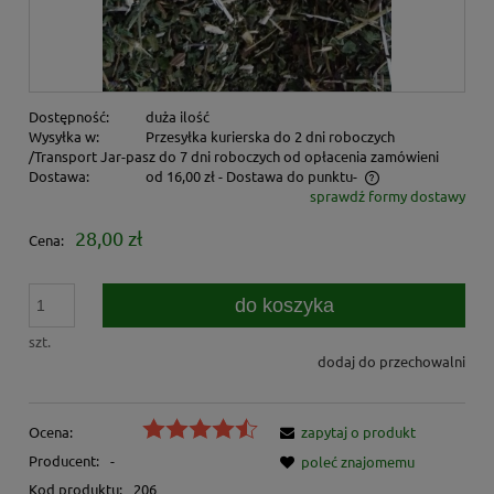
Dostępność:
duża ilość
Wysyłka w:
Przesyłka kurierska do 2 dni roboczych
/Transport Jar-pasz do 7 dni roboczych od opłacenia zamówieni
Dostawa:
od 16,00 zł
- Dostawa do punktu-
sprawdź formy dostawy
Cena nie zawiera ewentualnych kosztów płatności
28,00 zł
Cena:
do koszyka
szt.
dodaj do przechowalni
Ocena:
zapytaj o produkt
Producent:
-
poleć znajomemu
Kod produktu:
206