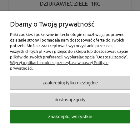
DZIURAWIEC ZIELE- 1KG
Dbamy o Twoją prywatność
38,00 zł
Pliki cookies i pokrewne im technologie umożliwiają poprawne
działanie strony i pomagają nam dostosować ofertę do Twoich
do koszyka
potrzeb. Możesz zaakceptować wykorzystanie przez nas
wszystkich tych plików i przejść do sklepu lub dostosować użycie
plików do swoich preferencji, wybierając opcję "Dostosuj zgody".
Więcej o plikach cookies przeczytasz w naszej Polityce
«
1
2
3
4
5
...
7
»
prywatności.
zaakceptuj tylko niezbędne
dostosuj zgody
Stopka
zaakceptuj wszystkie
Pasza dla zwierząt Jar-Pasz | Jagiellońska 1 /magazyny Redco/, 43-
600 Jaworzno | NIP: 6442918229 | REGON: 242884388 |
tel.:668440236
|
jar_pasz@interia.pl
pokaż pełną wersję strony