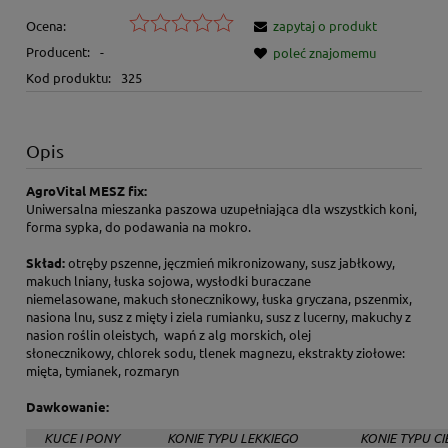
Ocena:
zapytaj o produkt
Producent:
-
poleć znajomemu
Kod produktu:
325
Opis
AgroVital MESZ fix:
Uniwersalna mieszanka paszowa uzupełniająca dla wszystkich koni,
forma sypka, do podawania na mokro.
Skład:
otręby pszenne, jęczmień mikronizowany, susz jabłkowy,
makuch lniany, łuska sojowa, wysłodki buraczane
niemelasowane, makuch słonecznikowy, łuska gryczana, pszenmix,
nasiona lnu, susz z mięty i ziela rumianku, susz z lucerny, makuchy z
nasion roślin oleistych, wapń z alg morskich, olej
słonecznikowy, chlorek sodu, tlenek magnezu, ekstrakty ziołowe:
mięta, tymianek, rozmaryn
Dawkowanie:
KUCE I PONY
KONIE TYPU LEKKIEGO
KONIE TYPU CI