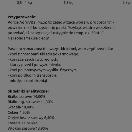
0,5 - 1 kg
1,5 kg
2 kg
Przygotowanie:
Porcję AgroVital MESZ fix zalać wrzącą wodą w proporcji 1:1 -
powinien mieć konsystencję papki. Przykryć wiadro wieczkiem i
poczekać, aż napęcznieje i ostygnie do temp. ok. 30 st. C.
Najlepiej smakuje ciepły.
Pasza przeznaczona dla wszystkich koni, w szczególności dla:
- koni z chorobami układu pokarmowego,
- koni starszych i wybrednych,
- klaczy przed i po wyźrebieniu,
- koni po intensywnym wysiłku fizycznym,
- koni po długim transporcie,
- młodych koni i źrebiąt.
Składniki analityczne:
Białko surowe 14,00%
Białko og. strawne 11,30%
Skrobia 10,40%
Cukier 4,90%
Oleje/tłuszcz surowy 6,40%
Energia 11 MJ/kg
Włókno surowe 13,90%