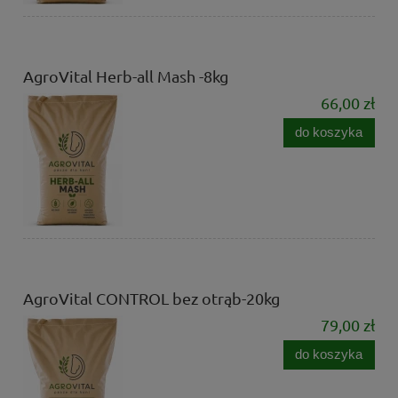
AgroVital Herb-all Mash -8kg
66,00 zł
do koszyka
AgroVital CONTROL bez otrąb-20kg
79,00 zł
do koszyka