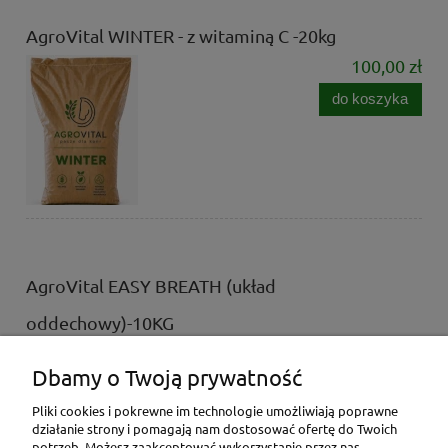
AgroVital WINTER - z witaminą C -20kg
100,00 zł
do koszyka
AgroVital EASY BREATH (układ
oddechowy)-10KG
59,00 zł
Dbamy o Twoją prywatność
do koszyka
Pliki cookies i pokrewne im technologie umożliwiają poprawne
działanie strony i pomagają nam dostosować ofertę do Twoich
potrzeb. Możesz zaakceptować wykorzystanie przez nas