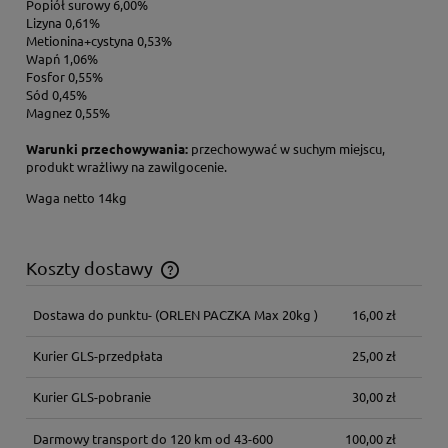
Popiół surowy 6,00%
Lizyna 0,61%
Metionina+cystyna 0,53%
Wapń 1,06%
Fosfor 0,55%
Sód 0,45%
Magnez 0,55%
Warunki przechowywania:
przechowywać w suchym miejscu,
produkt wrażliwy na zawilgocenie.
Waga netto 14kg
Koszty dostawy
Cena nie zawiera ewentualnych kosztów płatności
Dostawa do punktu-
(ORLEN PACZKA Max 20kg )
16,00 zł
Kurier GLS-przedpłata
25,00 zł
Kurier GLS-pobranie
30,00 zł
Darmowy transport do 120 km od 43-600
100,00 zł