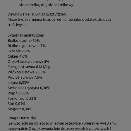
słonecznika, olej słonecznikowy.
Dawkowanie: 100-400 g/szt./dzień
Może być skarmiana bezpośrednio lub jako dodatek do pasz
treściwych.
Składniki analityczne:
Białko ogólne 10%
Białko og. strawne 7%
Skrobia 2,9%
Cukier 4,6%
Oleje/tłuszcz surowy 6%
Energia strawna 6 MJ/kg
Włókno surowe 23,5%
Popiół surowy 7,6%
Lizyna 0,53%
Metionina+cystyna 0,36%
Wapń 0,66%
Fosfor og. 0,32%
Sód 0,04%
Magnez 0,30%
Waga Netto 7kg
Ze względu na objętość w jednej przesyłce kurierskiej wysyłamy
maxymalnie 2 opakowania (nie dotyczy wysyłek paletowych )