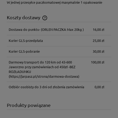
W jednej przesyłce paczkomatowej maxymalnie 1 opakowanie
Koszty dostawy
Cena nie zawiera ewentualnych kosztów płatności
Dostawa do punktu-
(ORLEN PACZKA Max 20kg )
16,00 zł
Kurier GLS-przedpłata
25,00 zł
Kurier GLS-pobranie
30,00 zł
Darmowy transport do 120 km od 43-600
100,00 zł
Jaworzno przy zamówieniach od 450zł -BEZ
ROZŁADUNKU
(https://jarpasz.pl/strona/darmowa-dostawa)
Odbiór osobisty do 3 dni od złożenia zamówienia
0,00 zł
Produkty powiązane