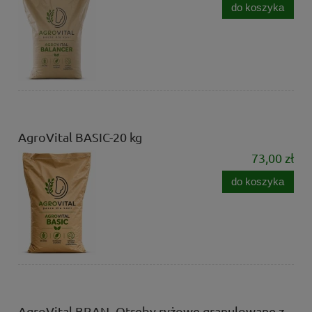
do koszyka
AgroVital BASIC-20 kg
73,00 zł
do koszyka
AgroVital BRAN -Otręby ryżowe granulowane z