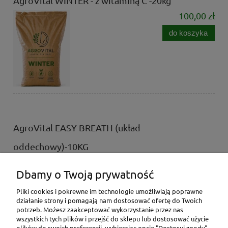
AgroVital WINTER - z witaminą C -20kg
100,00 zł
do koszyka
AgroVital EASY BREATH (układ
oddechowy)-10KG
59,00 zł
Dbamy o Twoją prywatność
do koszyka
Pliki cookies i pokrewne im technologie umożliwiają poprawne
działanie strony i pomagają nam dostosować ofertę do Twoich
potrzeb. Możesz zaakceptować wykorzystanie przez nas
wszystkich tych plików i przejść do sklepu lub dostosować użycie
plików do swoich preferencji, wybierając opcję "Dostosuj zgody".