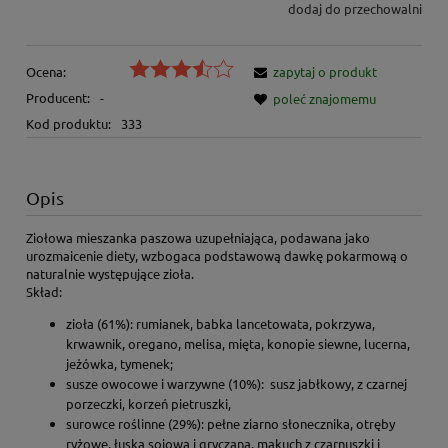
dodaj do przechowalni
Ocena:
zapytaj o produkt
Producent:
-
poleć znajomemu
Kod produktu:
333
Opis
Ziołowa mieszanka paszowa uzupełniająca, podawana jako
urozmaicenie diety, wzbogaca podstawową dawkę pokarmową o
naturalnie występujące zioła.
Skład:
zioła (61%): rumianek, babka lancetowata, pokrzywa,
krwawnik, oregano, melisa, mięta, konopie siewne, lucerna,
jeżówka, tymenek;
susze owocowe i warzywne (10%): susz jabłkowy, z czarnej
porzeczki, korzeń pietruszki,
surowce roślinne (29%): pełne ziarno słonecznika, otręby
ryżowe, łuska sojowa i gryczana, makuch z czarnuszki i