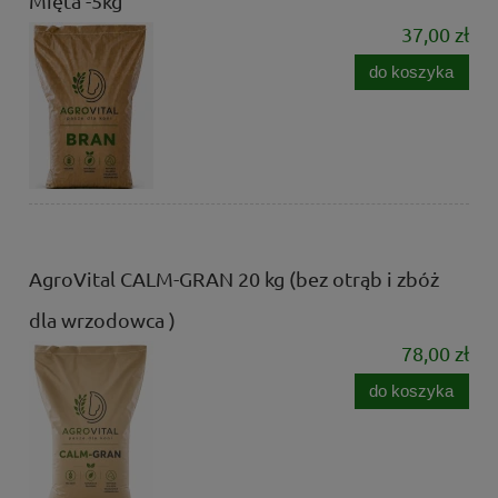
Mięta -5kg
37,00 zł
do koszyka
AgroVital CALM-GRAN 20 kg (bez otrąb i zbóż
dla wrzodowca )
78,00 zł
do koszyka