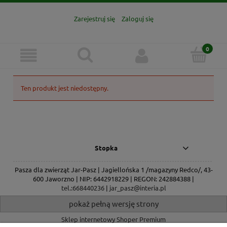
Zarejestruj się
Zaloguj się
Ten produkt jest niedostępny.
Stopka
Pasza dla zwierząt Jar-Pasz | Jagiellońska 1 /magazyny Redco/, 43-
600 Jaworzno | NIP: 6442918229 | REGON: 242884388 |
tel.:668440236
|
jar_pasz@interia.pl
pokaż pełną wersję strony
Sklep internetowy Shoper Premium