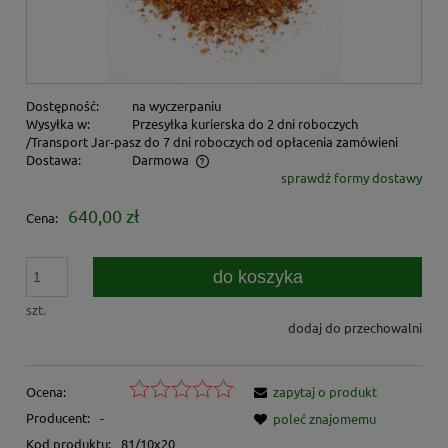
Dostępność:
na wyczerpaniu
Wysyłka w:
Przesyłka kurierska do 2 dni roboczych
/Transport Jar-pasz do 7 dni roboczych od opłacenia zamówieni
Dostawa:
Darmowa
sprawdź formy dostawy
Cena nie zawiera ewentualnych kosztów płatności
640,00 zł
Cena:
do koszyka
szt.
dodaj do przechowalni
Ocena:
zapytaj o produkt
Producent:
-
poleć znajomemu
Kod produktu:
81/10x20