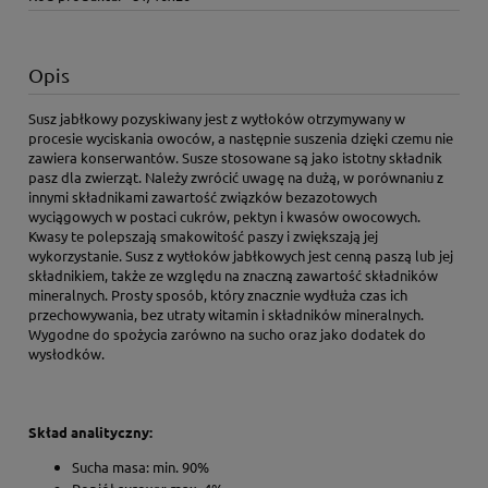
Opis
Susz jabłkowy pozyskiwany jest z wytłoków otrzymywany w
procesie wyciskania owoców, a następnie suszenia dzięki czemu nie
zawiera konserwantów. Susze stosowane są jako istotny składnik
pasz dla zwierząt. Należy zwrócić uwagę na dużą, w porównaniu z
innymi składnikami zawartość związków bezazotowych
wyciągowych w postaci cukrów, pektyn i kwasów owocowych.
Kwasy te polepszają smakowitość paszy i zwiększają jej
wykorzystanie. Susz z wytłoków jabłkowych jest cenną paszą lub jej
składnikiem, także ze względu na znaczną zawartość składników
mineralnych. Prosty sposób, który znacznie wydłuża czas ich
przechowywania, bez utraty witamin i składników mineralnych.
Wygodne do spożycia zarówno na sucho oraz jako dodatek do
wysłodków.
Skład analityczny:
Sucha masa: min. 90%