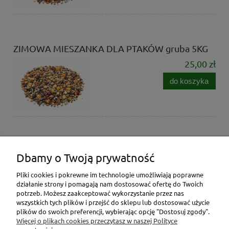
ZIMOWA MIESZANKA DLA PTAKÓW gruba 5KG
25,00 zł
do koszyka
ZIMOWA MIESZANKA DLA PTAKÓW drobna 5KG
Dbamy o Twoją prywatność
25,00 zł
Pliki cookies i pokrewne im technologie umożliwiają poprawne
do koszyka
działanie strony i pomagają nam dostosować ofertę do Twoich
potrzeb. Możesz zaakceptować wykorzystanie przez nas
wszystkich tych plików i przejść do sklepu lub dostosować użycie
plików do swoich preferencji, wybierając opcję "Dostosuj zgody".
Więcej o plikach cookies przeczytasz w naszej Polityce