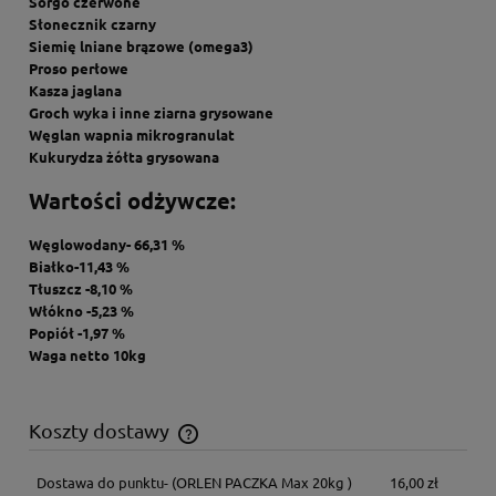
Sorgo czerwone
Słonecznik czarny
Siemię lniane brązowe (omega3)
Proso perłowe
Kasza jaglana
Groch wyka i inne ziarna grysowane
Węglan wapnia mikrogranulat
Kukurydza żółta grysowana
Wartości odżywcze:
Węglowodany- 66,31 %
Białko-11,43 %
Tłuszcz -8,10 %
Włókno -5,23 %
Popiół -1,97 %
Waga netto 10kg
Koszty dostawy
Cena nie zawiera ewentualnych kosztów płatności
Dostawa do punktu-
(ORLEN PACZKA Max 20kg )
16,00 zł