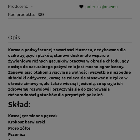
Producent:
-
poleć znajomemu
Kod produktu:
385
Opis
Karma o podwyższonej zawartości tłuszczu, dedykowana dla
dziko żyjących ptaków, stanowi doskonałe wsparcie
żywieniowe różnych gatunków ptactwa w okresie chłodu, gdy
dostęp do naturalnego pożywienia jest mocno ograniczony.
Zapewniając ptakom żyjącym na wolności wszystkie niezbędne
składniki odżywcze, karmę tę zaleca się stosować nie tylko w
okresie zimowym, ale także wiosną i jesienią, co sprzyja ich
zdrowemu rozwojowi i przyczynia się do zachowania
różnorodności gatunków dla przyszłych pokoleń.
Skład:
Kasza jęczmienna pęczak
Krokosz barwierski
Proso żółte
Pszenica