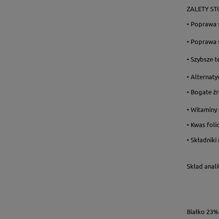
ZALETY S
• Poprawa 
• Poprawa 
• Szybsze 
• Alternat
• Bogate ź
• Witaminy 
• Kwas fol
• Składniki
Skład anali
Białko 23%