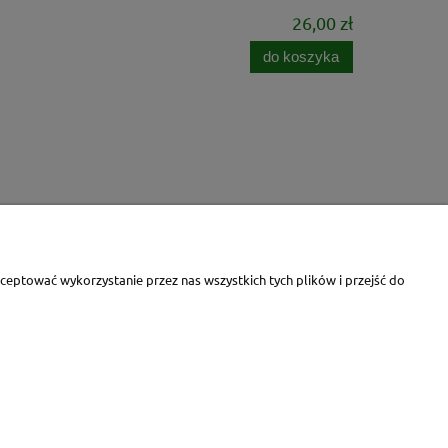
26,00 zł
do koszyka
eptować wykorzystanie przez nas wszystkich tych plików i przejść do
388 |
tel.:668440236
|
jar_pasz@interia.pl