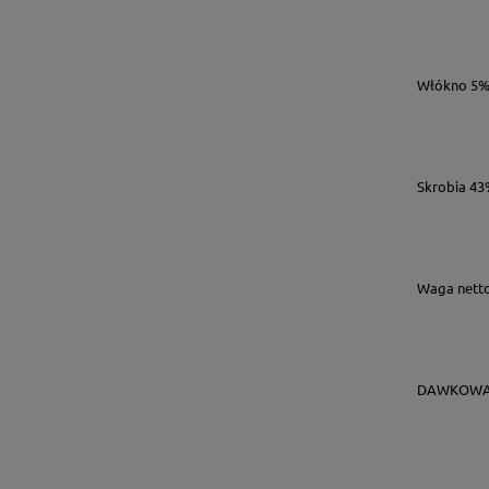
Włókno 5
Skrobia 4
Waga nett
DAWKOWAN