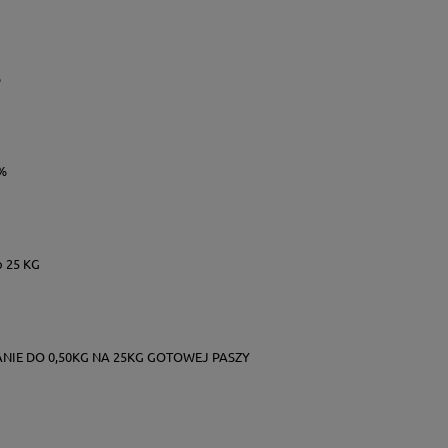
%
3%
o 25 KG
IE DO 0,50KG NA 25KG GOTOWEJ PASZY