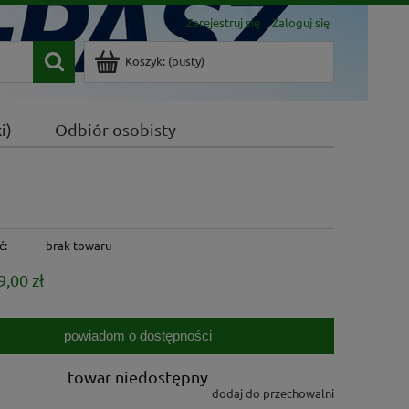
Zarejestruj się
Zaloguj się
Koszyk:
(pusty)
i)
Odbiór osobisty
ć:
brak towaru
9,00 zł
powiadom o dostępności
towar niedostępny
dodaj do przechowalni