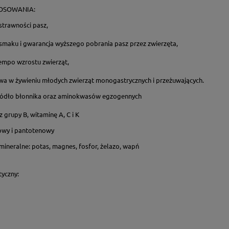
TOSOWANIA:
strawności pasz,
smaku i gwarancja wyższego pobrania pasz przez zwierzęta,
tempo wzrostu zwierząt,
ywa w żywieniu młodych zwierząt monogastrycznych i przeżuwających.
ródło błonnika oraz aminokwasów egzogennych
z grupy B, witaminę A, C i K
iowy i pantotenowy
 mineralne: potas, magnes, fosfor, żelazo, wapń
tyczny: