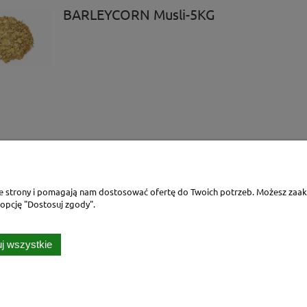
BARLEYCORN Musli-5KG
ie strony i pomagają nam dostosować ofertę do Twoich potrzeb. Możesz zaakc
 opcję "Dostosuj zgody".
j wszystkie
ńska 1 /magazyny Redco/, 43-600 Jaworzno | NIP: 6442918229 | REGON: 242884