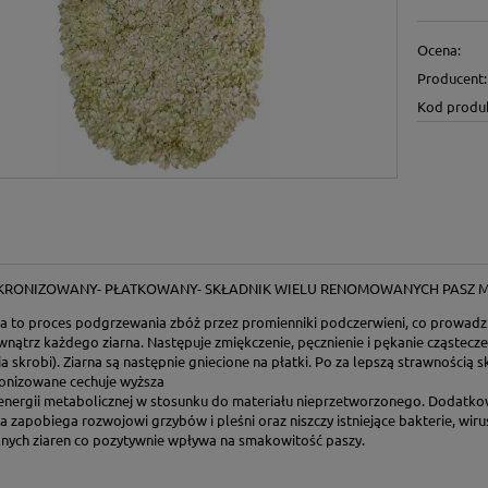
Ocena:
Producent:
Kod produ
KRONIZOWANY-
PŁATKOWANY- SKŁADNIK WIELU RENOMOWANYCH PASZ M
ja to proces podgrzewania zbóż przez promienniki podczerwieni, co prowadzi
ątrz każdego ziarna. Następuje zmiękczenie, pęcznienie i pękanie cząsteczek 
ja skrobi). Ziarna są następnie gniecione na płatki. Po za lepszą strawnością 
ronizowane cechuje wyższa
energii metabolicznej w stosunku do materiału nieprzetworzonego. Dodatk
a zapobiega rozwojowi grzybów i pleśni oraz niszczy istniejące bakterie, wirus
nych ziaren co pozytywnie wpływa na smakowitość paszy.