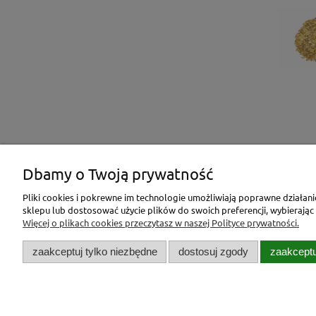
Dbamy o Twoją prywatność
Stopka
Pliki cookies i pokrewne im technologie umożliwiają poprawne działan
sklepu lub dostosować użycie plików do swoich preferencji, wybierając
Regulamin sklepu
Więcej o plikach cookies przeczytasz w naszej Polityce prywatności.
Koszty wysyłki
zaakceptuj tylko niezbędne
dostosuj zgody
zaakceptu
Polityka prywatności
RODO
Pasza dla zwierząt Jar-Pasz | Jagiello