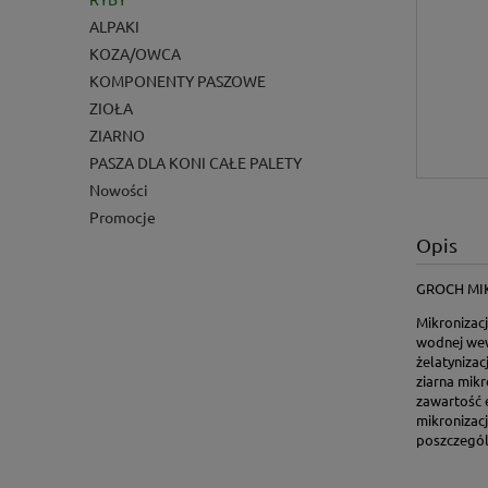
ALPAKI
KOZA/OWCA
KOMPONENTY PASZOWE
ZIOŁA
ZIARNO
PASZA DLA KONI CAŁE PALETY
Nowości
Promocje
Opis
GROCH MI
Mikronizac
wodnej wewn
żelatynizac
ziarna mik
zawartość 
mikronizacj
poszczegól