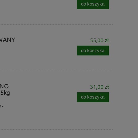
do koszyka
OWANY
55,00 zł
do koszyka
RNO
31,00 zł
-5kg
do koszyka
 -