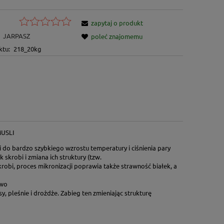
zapytaj o produkt
JARPASZ
poleć znajomemu
ktu:
218_20kg
USLI
 do bardzo szybkiego wzrostu temperatury i ciśnienia pary
skrobi i zmiana ich struktury (tzw.
skrobi, proces mikronizacji poprawia także strawność białek, a
owo
y, pleśnie i drożdże. Zabieg ten zmieniając strukturę