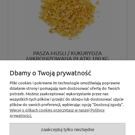
PASZA MUSLI / KUKURYDZA
MIKRONIZOWANA PŁATKI 180 KG
Dbamy o Twoją prywatność
490,00 zł
Pliki cookies i pokrewne im technologie umożliwiają poprawne
działanie strony i pomagają nam dostosować ofertę do Twoich
do koszyka
potrzeb. Możesz zaakceptować wykorzystanie przez nas
wszystkich tych plików i przejść do sklepu lub dostosować użycie
plików do swoich preferencji, wybierając opcję "Dostosuj zgody".
Więcej o plikach cookies przeczytasz w naszej Polityce
«
1
2
»
prywatności.
zaakceptuj tylko niezbędne